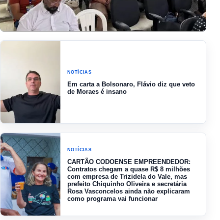
NOTÍCIAS
Interior do Maranhão recebe
encontros pedagógicos para
NOTÍCIAS
professores do Ensino Médio
Em carta a Bolsonaro, Flávio diz que veto
de Moraes é insano
NOTÍCIAS
CARTÃO CODOENSE EMPREENDEDOR:
Contratos chegam a quase R$ 8 milhões
com empresa de Trizidela do Vale, mas
prefeito Chiquinho Oliveira e secretária
Rosa Vasconcelos ainda não explicaram
como programa vai funcionar