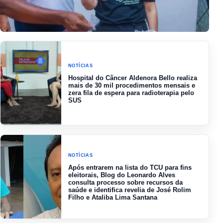
NOTÍCIAS
Prefeitura de Codó firma novo
NOTÍCIAS
contrato de mais de R$ 2 milhões
Hospital do Câncer Aldenora Bello realiza
para o Cartão Codoense
mais de 30 mil procedimentos mensais e
zera fila de espera para radioterapia pelo
Empreendedor após aditivo de R$
SUS
656 mil e ainda não explicou como o
programa vai funcionar
NOTÍCIAS
Após entrarem na lista do TCU para fins
eleitorais, Blog do Leonardo Alves
consulta processo sobre recursos da
saúde e identifica revelia de José Rolim
Filho e Ataliba Lima Santana