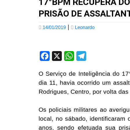
17°BPM RECUPERA DO
PRISÃO DE ASSALTAN
|
14/01/2019
Leonardo
Facebook
X
WhatsApp
Telegram
O Serviço de Inteligência do 1
dia 11,
havia ocorrido um assa
Rodrigues,
Centro, por volta das
Os policiais militares ao aver
local,
no sábado, identificaram 
anos, sendo
efetuada sua pri