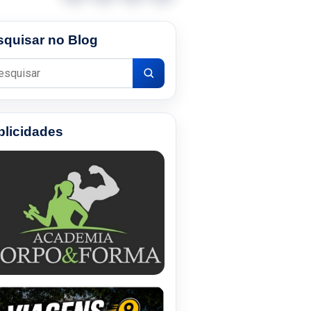
squisar no Blog
uisar por:
blicidades