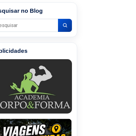
squisar no Blog
uisar por:
blicidades