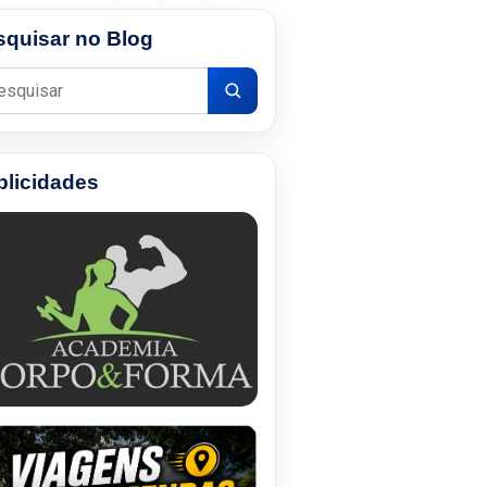
squisar no Blog
uisar por:
blicidades