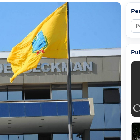
Pe
Pesq
Pu