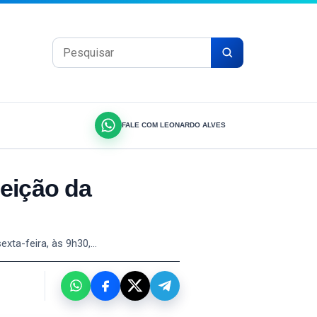
Pesquisar por:
FALE COM LEONARDO ALVES
leição da
exta-feira, às 9h30,…