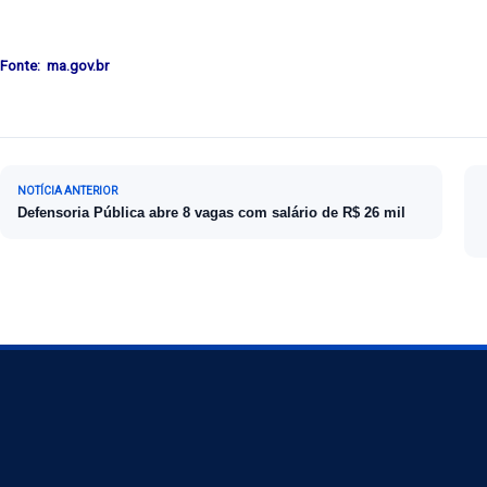
Fonte: ma.gov.br
Navegação de Post
NOTÍCIA ANTERIOR
Defensoria Pública abre 8 vagas com salário de R$ 26 mil