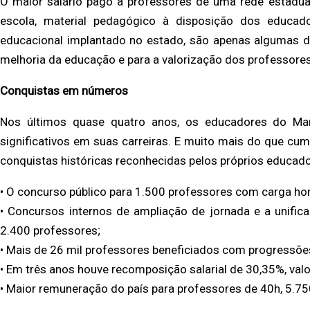
O maior salário pago a professores de uma rede estadual,
escola, material pedagógico à disposição dos educad
educacional implantado no estado, são apenas algumas d
melhoria da educação e para a valorização dos professores
Conquistas em números
Nos últimos quase quatro anos, os educadores do Mar
significativos em suas carreiras. E muito mais do que cu
conquistas históricas reconhecidas pelos próprios educador
• O concurso público para 1.500 professores com carga hor
• Concursos internos de ampliação de jornada e a unific
2.400 professores;
• Mais de 26 mil professores beneficiados com progressõe
• Em três anos houve recomposição salarial de 30,35%, valo
• Maior remuneração do país para professores de 40h, 5.75