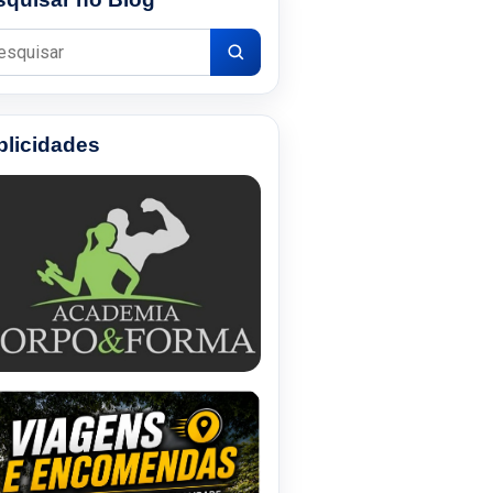
uisar por:
blicidades