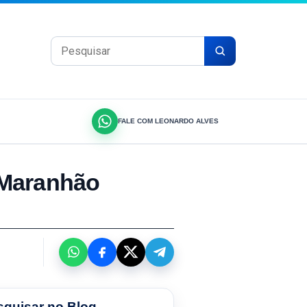
Pesquisar por:
FALE COM LEONARDO ALVES
 Maranhão
squisar no Blog