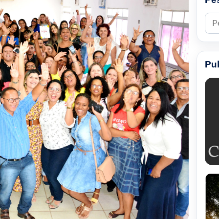
Pesq
Pu