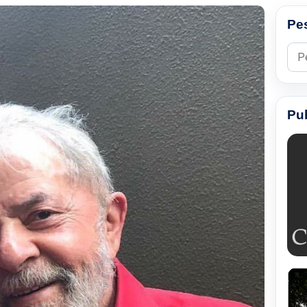
Pe
Pesq
Pu