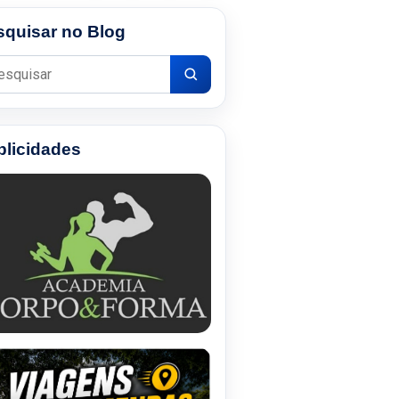
squisar no Blog
uisar por:
blicidades