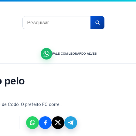
Pesquisar por:
FALE COM LEONARDO ALVES
o pelo
o de Codó. O prefeito FC corre…