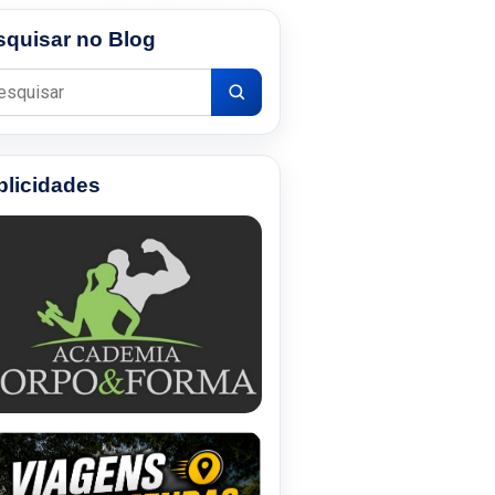
squisar no Blog
uisar por:
blicidades