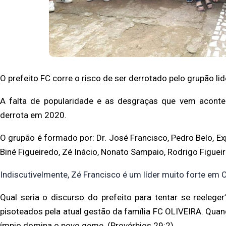
O prefeito FC corre o risco de ser derrotado pelo grupão l
A falta de popularidade e as desgraças que vem acon
derrota em 2020.
O grupão é formado por: Dr. José Francisco, Pedro Belo, Ex
Biné Figueiredo, Zé Inácio, Nonato Sampaio, Rodrigo Figuei
Indiscutivelmente, Zé Francisco é um líder muito forte em 
Qual seria o discurso do prefeito para tentar se reeleg
pisoteados pela atual gestão da família FC
OLIVEIRA. Quand
ímpio
domina o povo geme. (Provérbios 29:2).