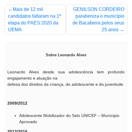
Navegação
Mais de 12 mil
GENILSON CORDEIRO
de
candidatos faltaram na 1ª
parabeniza o município
etapa do PAES 2020 da
de Bacabeira pelos seus
Post
UEMA
25 anos
Sobre Leonardo Alves
Leonardo Alves desde sua adolescência tem profundo
engajamento e atuação na
defesa dos direitos da criança, do adolescente e da juventude.
2009/2012
Adolescente Mobilizador do Selo UNICEF – Munícipio
Aprovado
2013/2016