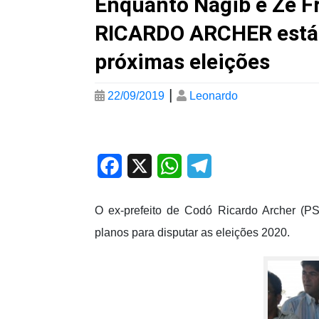
Enquanto Nagib e Zé Fr
RICARDO ARCHER está e
próximas eleições
|
22/09/2019
Leonardo
Facebook
X
WhatsApp
Telegram
O ex-prefeito de Codó Ricardo Archer (PS
planos para disputar as eleições 2020.