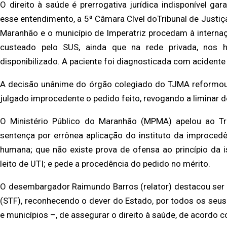
O direito à saúde é prerrogativa jurídica indisponível ga
esse entendimento, a 5ª Câmara Cível do
Tribunal de Justi
Maranhão
e o município de Imperatriz procedam à intern
custeado pelo SUS, ainda que na rede privada, nos
disponibilizado. A paciente
foi diagnosticada com acidente 
A decisão unânime do órgão colegiado do TJMA reformou
julgado improcedente o pedido feito,
revogando a liminar d
O Ministério Público do Maranhão (MPMA) apelou ao Tr
sentença por errônea aplicação do instituto da
improcedê
humana; que não
existe prova de ofensa ao princípio da 
leito de UTI; e pede a procedência do pedido no mérito.
O desembargador Raimundo Barros (relator) destacou ser
(STF), reconhecendo o dever do
Estado, por todos os seus
e municípios –, de assegurar o direito à saúde, de acordo