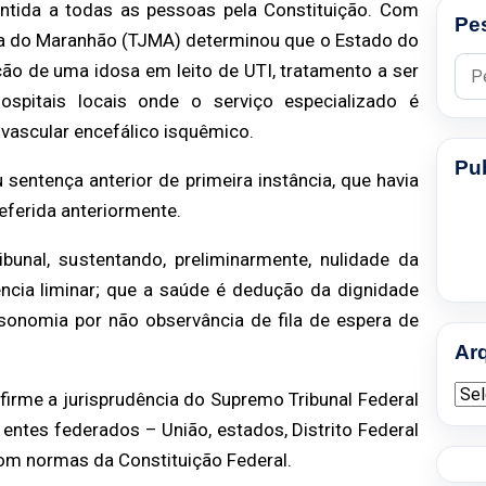
rantida a todas as
pessoas pela Constituição. Com
Pe
ça do Maranhão (TJMA) determinou que o Estado do
Pesq
ação de uma idosa em leito de
UTI, tratamento a ser
hospitais locais onde o serviço especializado é
vascular encefálico isquêmico.
Pu
 sentença anterior de
primeira instância, que havia
eferida anteriormente.
ibunal, sustentando,
preliminarmente, nulidade da
ncia liminar; que a saúde é dedução da dignidade
isonomia por não observância de fila
de espera de
Ar
Arqu
 firme a
jurisprudência do Supremo Tribunal Federal
 entes federados – União, estados, Distrito
Federal
 com
normas da Constituição Federal.