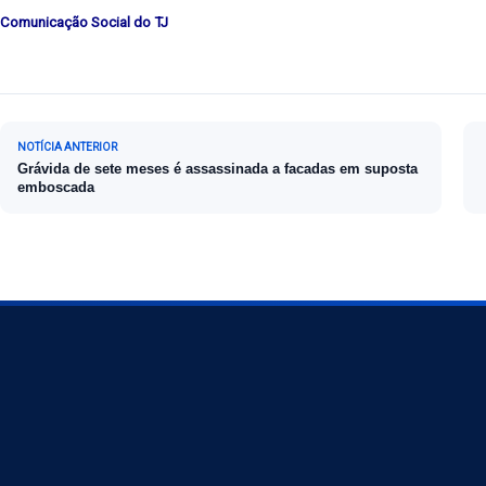
Comunicação Social do TJ
Navegação de Post
NOTÍCIA ANTERIOR
Grávida de sete meses é assassinada a facadas em suposta
emboscada