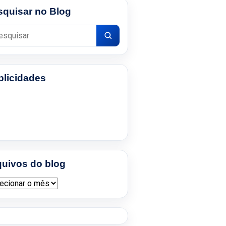
squisar no Blog
uisar por:
blicidades
quivos do blog
ivos do blog