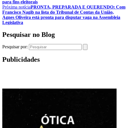
para fins eleitorais
Próxima notícia
PRONTA, PREPARADA E QUERENDO: Com
Francisco Nagib na lista do Tribunal de Contas da União,
Agnes Oliveira está pronta para disputar vaga na Assembleia
Legislativa
Pesquisar no Blog
Pesquisar por:
Publicidades