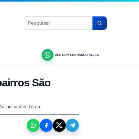
Pesquisar por:
FALE COM LEONARDO ALVES
bairros São
 As indicações foram…