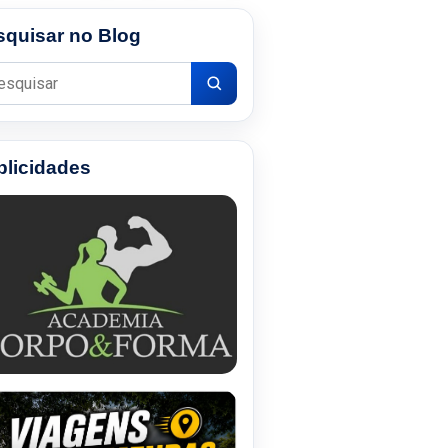
squisar no Blog
uisar por:
blicidades