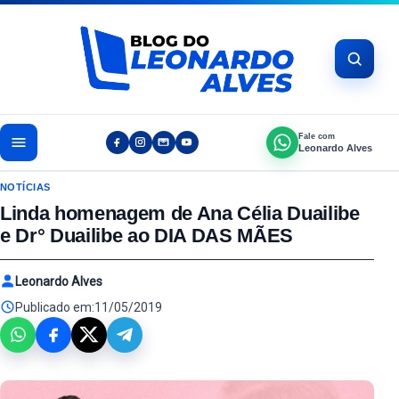
Pular para o conteúdo
Fale com
Leonardo Alves
NOTÍCIAS
Linda homenagem de Ana Célia Duailibe
e Dr° Duailibe ao DIA DAS MÃES
Leonardo Alves
Publicado em:
11/05/2019