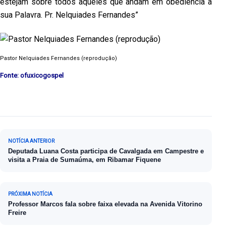
estejam sobre todos aqueles que andam em obediência a
sua Palavra. Pr. Nelquiades Fernandes”
Pastor Nelquiades Fernandes (reprodução)
Fonte: ofuxicogospel
Navegação de Post
NOTÍCIA ANTERIOR
Deputada Luana Costa participa de Cavalgada em Campestre e
visita a Praia de Sumaúma, em Ribamar Fiquene
PRÓXIMA NOTÍCIA
Professor Marcos fala sobre faixa elevada na Avenida Vitorino
Freire