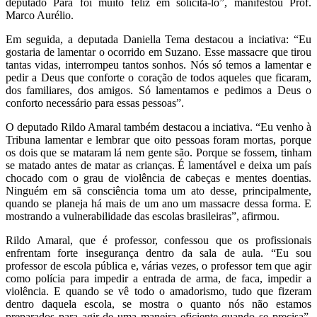
deputado Pará foi muito feliz em solicitá-lo”, manifestou Prof.
Marco Aurélio.
Em seguida, a deputada Daniella Tema destacou a inciativa: “Eu
gostaria de lamentar o ocorrido em Suzano. Esse massacre que tirou
tantas vidas, interrompeu tantos sonhos. Nós só temos a lamentar e
pedir a Deus que conforte o coração de todos aqueles que ficaram,
dos familiares, dos amigos. Só lamentamos e pedimos a Deus o
conforto necessário para essas pessoas”.
O deputado Rildo Amaral também destacou a inciativa. “Eu venho à
Tribuna lamentar e lembrar que oito pessoas foram mortas, porque
os dois que se mataram lá nem gente são. Porque se fossem, tinham
se matado antes de matar as crianças. É lamentável e deixa um país
chocado com o grau de violência de cabeças e mentes doentias.
Ninguém em sã consciência toma um ato desse, principalmente,
quando se planeja há mais de um ano um massacre dessa forma. E
mostrando a vulnerabilidade das escolas brasileiras”, afirmou.
Rildo Amaral, que é professor, confessou que os profissionais
enfrentam forte insegurança dentro da sala de aula. “Eu sou
professor de escola pública e, várias vezes, o professor tem que agir
como polícia para impedir a entrada de arma, de faca, impedir a
violência. E quando se vê todo o amadorismo, tudo que fizeram
dentro daquela escola, se mostra o quanto nós não estamos
preparados para agir de uma maneira eficiente quando se precisa”,