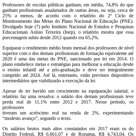
Telegram
Professores de escolas públicas ganham, em média, 74,8% do que
ganham profissionais assalariados de outras áreas, ou seja, cerca de
25% a menos, de acordo com o relatório do 2º Ciclo de
Monitoramento das Metas do Plano Nacional de Educação (PNE).
Divulgado hoje (7) pelo Instituto Nacional de Estudos e Pesquisas
Educacionais Anísio Teixeira (Inep), o relatório mostra que essa
porcentagem subiu desde 2012 quando era 65,2%.
Equiparar o rendimento médio bruto mensal dos professores de nível
superior com o dos demais profissionais de formação equivalente até
2020 é uma das metas do PNE, sancionado por lei em 2014. O
plano estabelece metas e estratégias para melhorar a educação desde
o ensino infantil até a pós-graduação e deve ser integralmente
cumprido até 2024. Até lá, entretanto, estão previstos dispositivos
intermediários que viabilizarão a execução da lei.
Apesar de ter havido um crescimento na equiparação salarial, o
relatório faz uma ressalva: o salário dos demais profissionais teve
perda real de 11,1% entre 2012 e 2017. Nesse período, os
professores
tiveram um acréscimo real na renda de 2%, experimentando
“modesto avanço”, segundo o texto.
Os salários brutos mais altos constatados em 2017 eram os do
Distrito Federal, R$ 6.661,07 e de Roraima, R$ 4.743,04. Os