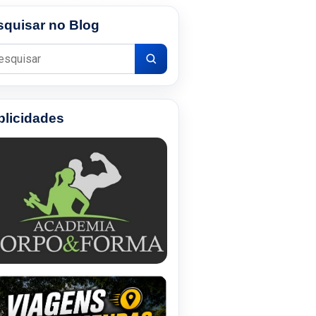
squisar no Blog
uisar por:
blicidades