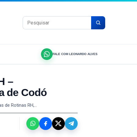
Pesquisar por:
FALE COM LEONARDO ALVES
H –
ra de Codó
as de Rotinas RH,…