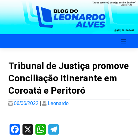
Skip
to
content
Blog do Leonardo Alves
Tribunal de Justiça promove
Conciliação Itinerante em
Coroatá e Peritoró
06/06/2022
|
Leonardo
Facebook
X
WhatsApp
Telegram