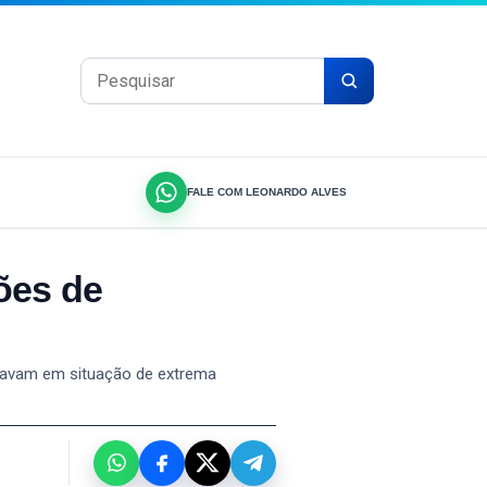
Pesquisar por:
FALE COM LEONARDO ALVES
ões de
 estavam em situação de extrema