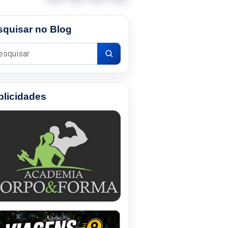
squisar no Blog
uisar por:
blicidades