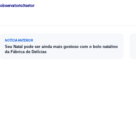
observatorio3setor
Navegação de Post
NOTÍCIA ANTERIOR
Seu Natal pode ser ainda mais gostoso com o bolo natalino
da Fábrica de Delícias