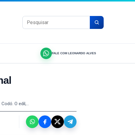
Pesquisar por:
FALE COM LEONARDO ALVES
nal
 Codó. O edil,…