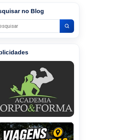
squisar no Blog
uisar por:
blicidades