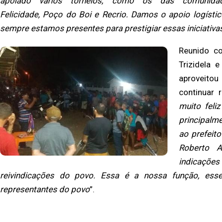
apoiado vários torneios, como os das comunida
Felicidade, Poço do Boi e Recrio. Damos o apoio logístic
sempre estamos presentes para prestigiar essas iniciativa
Reunido co
Trizidela 
aproveitou
continuar 
muito feli
principalm
ao prefeito
Roberto A
indicações
reivindicações do povo. Essa é a nossa função, es
representantes do povo
”.