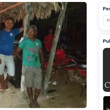
Pe
Pesq
Pu