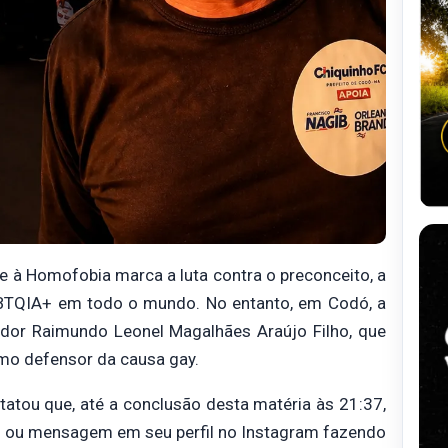
e à Homofobia marca a luta contra o preconceito, a
LGBTQIA+ em todo o mundo. No entanto, em Codó, a
dor Raimundo Leonel Magalhães Araújo Filho, que
mo defensor da causa gay.
atou que, até a conclusão desta matéria às 21:37,
eo ou mensagem em seu perfil no Instagram fazendo