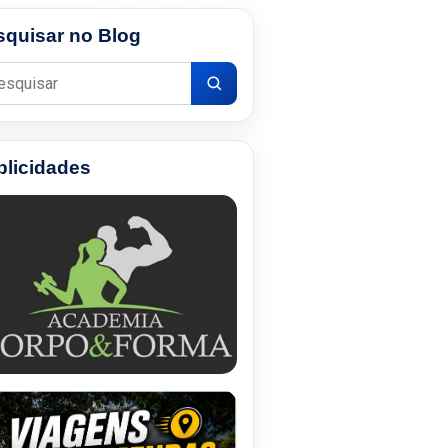
squisar no Blog
uisar por:
blicidades