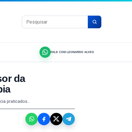
Pesquisar por:
FALE COM LEONARDO ALVES
sor da
bia
ncia praticados…