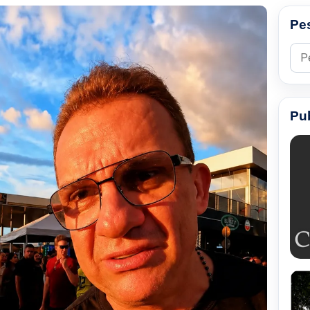
Pe
Pesq
Pu