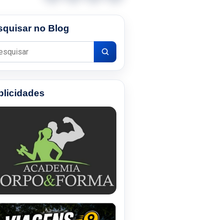
squisar no Blog
uisar por:
blicidades