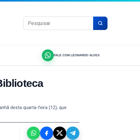
Pesquisar por:
FALE COM LEONARDO ALVES
blioteca
hã desta quarta-feira (12), que