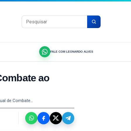
Pesquisar por:
FALE COM LEONARDO ALVES
 Combate ao
adual de Combate…