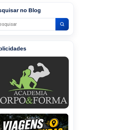
squisar no Blog
uisar por:
blicidades