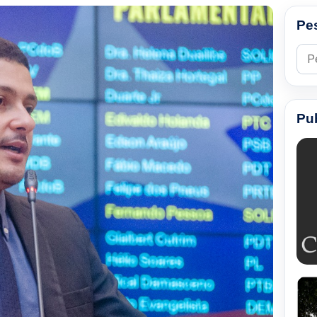
Pe
Pesq
Pu