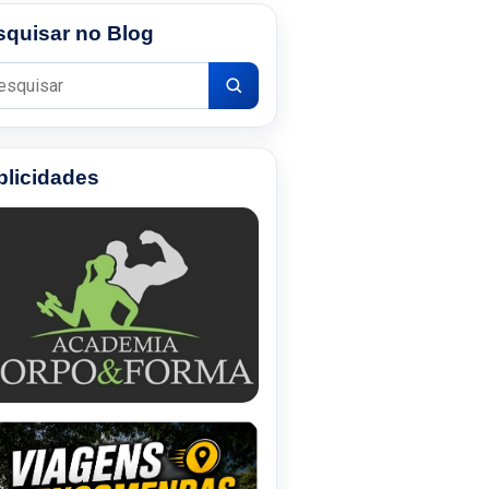
squisar no Blog
uisar por:
blicidades