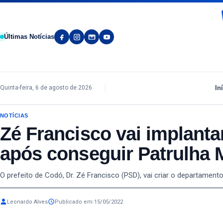
Pular para o conteúdo
Últimas Notícias
In
Quinta-feira, 6 de agosto de 2026
NOTÍCIAS
Zé Francisco vai implant
após conseguir Patrulha 
O prefeito de Codó, Dr. Zé Francisco (PSD), vai criar o departamen
Leonardo Alves
Publicado em:
15/05/2022