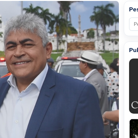
Pe
Pesq
Pu