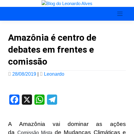
Skip
to
content
Blog do Leonardo Alves
Amazônia é centro de
debates em frentes e
comissão
28/08/2019
|
Leonardo
Facebook
X
WhatsApp
Telegram
A Amazônia vai dominar as ações
da
de Mudanças Climáticas e
Comissão Mista