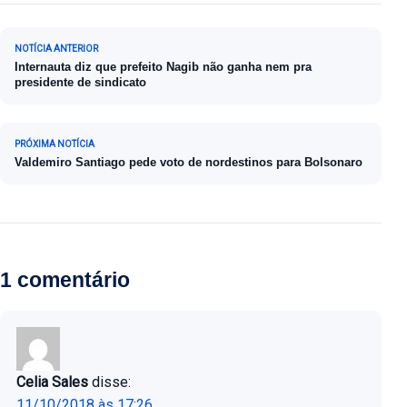
Navegação de Post
NOTÍCIA ANTERIOR
Internauta diz que prefeito Nagib não ganha nem pra
presidente de sindicato
PRÓXIMA NOTÍCIA
Valdemiro Santiago pede voto de nordestinos para Bolsonaro
1 comentário
Celia Sales
disse:
11/10/2018 às 17:26