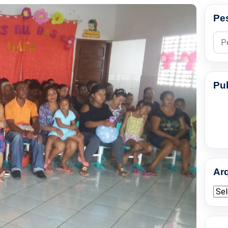
Pe
Pesq
Pu
Ar
Arqu