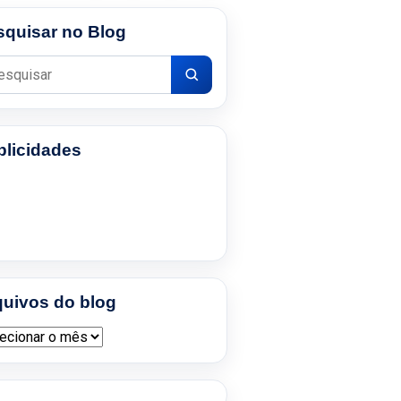
squisar no Blog
uisar por:
blicidades
quivos do blog
ivos do blog