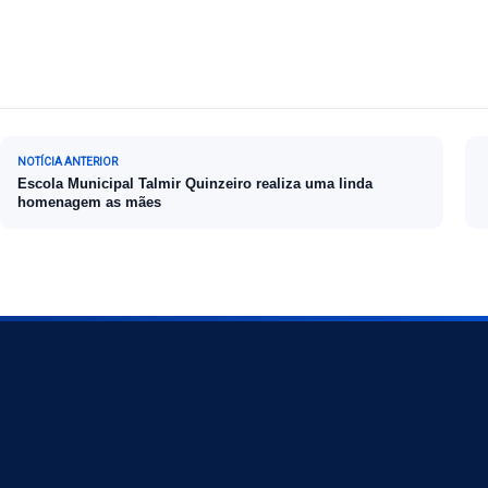
Navegação de Post
NOTÍCIA ANTERIOR
Escola Municipal Talmir Quinzeiro realiza uma linda
homenagem as mães