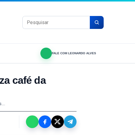
Pesquisar por:
FALE COM LEONARDO ALVES
za café da
s.…