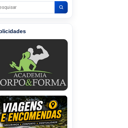
uisar por:
blicidades