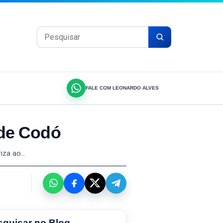
Pesquisar por:
FALE COM LEONARDO ALVES
a de Codó
riza ao…
squisar no Blog