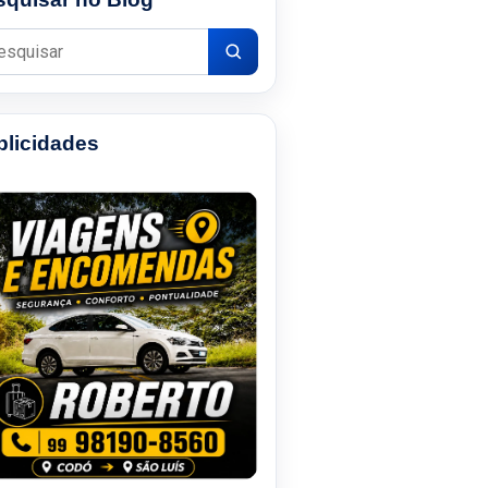
uisar por:
blicidades