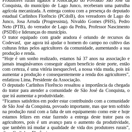
Produtores rurais ligados à Associação do Povoado São José da
Conquista, do município de Lago Junco, receberam uma patrulha
agrícola mecanizada. A entrega contou com a presença do deputado
estadual Carlinhos Florêncio (PCdoB), dos vereadores de Lago do
Junco, Josa Arruda (Progressista), Nivaldo Gomes (PHS), Pedro
Neto (PTB), do vereador de Lago da Pedra, Professor Nascimento
(PSDB) e lideranças do município.
O trator equipado com grade aradora é oriundo de recursos da
Codevasf, que agora irá ajudar o homem do campo no cultivo das
culturas feitas pelos agricultores da comunidade, aumentando a sua
produção e renda.
“Hoje é um sonho realizado, estamos há 37 anos na associação e
jamais imaginávamos conseguir algum beneficio deste porte, então
com certeza, é uma vitória inesquecível, a nossa vida muda, pois irá
aumentar a produção e consequentemente a renda dos agricultores”,
enfatizou Lima, Presidente da Associação.
O deputado Carlinhos Florêncio ressaltou a importância da chegada
do trator para atender a comunidade de São José da Conquista, o
que irá aumentar a produtividade.
“Ficamos satisfeitos em poder estar contribuindo com a comunidade
de São José da Conquista, povoado importante, mas que tem sofrido
na produção rural com a falta de um equipamento como este e hoje
estamos felizes em estar fazendo a entrega deste trator para os
agricultores, pois é um avanço para o aumento da produtividade,
que também irá mudar a qualidade de vida dos produtores rurais”,