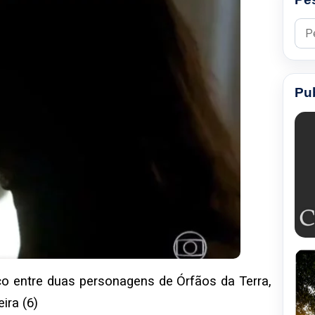
Pesq
Pu
co entre duas personagens de Órfãos da Terra,
ira (6)