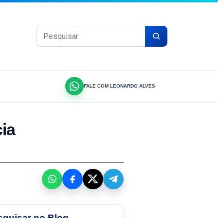
Pesquisar por:
FALE COM LEONARDO ALVES
ia
squisar no Blog