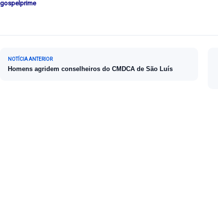
gospelprime
Navegação de Post
NOTÍCIA ANTERIOR
Homens agridem conselheiros do CMDCA de São Luís