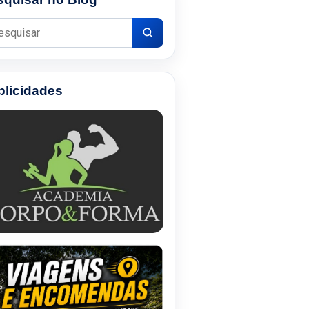
uisar por:
blicidades