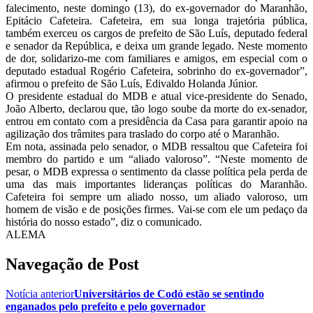
falecimento, neste domingo (13), do ex-governador do Maranhão,
Epitácio Cafeteira. Cafeteira, em sua longa trajetória pública,
também exerceu os cargos de prefeito de São Luís, deputado federal
e senador da República, e deixa um grande legado. Neste momento
de dor, solidarizo-me com familiares e amigos, em especial com o
deputado estadual Rogério Cafeteira, sobrinho do ex-governador”,
afirmou o prefeito de São Luís, Edivaldo Holanda Júnior.
O presidente estadual do MDB e atual vice-presidente do Senado,
João Alberto, declarou que, tão logo soube da morte do ex-senador,
entrou em contato com a presidência da Casa para garantir apoio na
agilização dos trâmites para traslado do corpo até o Maranhão.
Em nota, assinada pelo senador, o MDB ressaltou que Cafeteira foi
membro do partido e um “aliado valoroso”. “Neste momento de
pesar, o MDB expressa o sentimento da classe política pela perda de
uma das mais importantes lideranças políticas do Maranhão.
Cafeteira foi sempre um aliado nosso, um aliado valoroso, um
homem de visão e de posições firmes. Vai-se com ele um pedaço da
história do nosso estado”, diz o comunicado.
ALEMA
Navegação de Post
Notícia anterior
Universitários de Codó estão se sentindo
enganados pelo prefeito e pelo governador