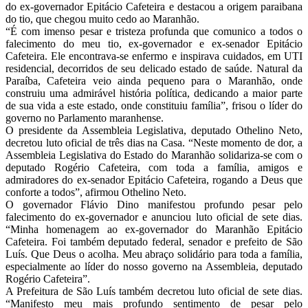
do ex-governador Epitácio Cafeteira e destacou a origem paraibana
do tio, que chegou muito cedo ao Maranhão.
“É com imenso pesar e tristeza profunda que comunico a todos o
falecimento do meu tio, ex-governador e ex-senador Epitácio
Cafeteira. Ele encontrava-se enfermo e inspirava cuidados, em UTI
residencial, decorridos de seu delicado estado de saúde. Natural da
Paraíba, Cafeteira veio ainda pequeno para o Maranhão, onde
construiu uma admirável história política, dedicando a maior parte
de sua vida a este estado, onde constituiu família”, frisou o líder do
governo no Parlamento maranhense.
O presidente da Assembleia Legislativa, deputado Othelino Neto,
decretou luto oficial de três dias na Casa. “Neste momento de dor, a
Assembleia Legislativa do Estado do Maranhão solidariza-se com o
deputado Rogério Cafeteira, com toda a família, amigos e
admiradores do ex-senador Epitácio Cafeteira, rogando a Deus que
conforte a todos”, afirmou Othelino Neto.
O governador Flávio Dino manifestou profundo pesar pelo
falecimento do ex-governador e anunciou luto oficial de sete dias.
“Minha homenagem ao ex-governador do Maranhão Epitácio
Cafeteira. Foi também deputado federal, senador e prefeito de São
Luís. Que Deus o acolha. Meu abraço solidário para toda a família,
especialmente ao líder do nosso governo na Assembleia, deputado
Rogério Cafeteira”.
A Prefeitura de São Luís também decretou luto oficial de sete dias.
“Manifesto meu mais profundo sentimento de pesar pelo