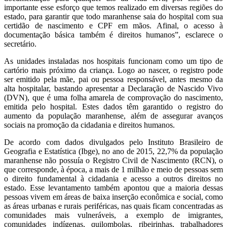
importante esse esforço que temos realizado em diversas regiões do
estado, para garantir que todo maranhense saia do hospital com sua
certidão de nascimento e CPF em mãos. Afinal, o acesso à
documentação básica também é direitos humanos”, esclarece o
secretário.
As unidades instaladas nos hospitais funcionam como um tipo de
cartório mais próximo da criança. Logo ao nascer, o registro pode
ser emitido pela mãe, pai ou pessoa responsável, antes mesmo da
alta hospitalar, bastando apresentar a Declaração de Nascido Vivo
(DVN), que é uma folha amarela de comprovação do nascimento,
emitida pelo hospital. Estes dados têm garantido o registro do
aumento da população maranhense, além de assegurar avanços
sociais na promoção da cidadania e direitos humanos.
De acordo com dados divulgados pelo Instituto Brasileiro de
Geografia e Estatística (Ibge), no ano de 2015, 22,7% da população
maranhense não possuía o Registro Civil de Nascimento (RCN), o
que corresponde, à época, a mais de 1 milhão e meio de pessoas sem
o direito fundamental à cidadania e acesso a outros direitos no
estado. Esse levantamento também apontou que a maioria dessas
pessoas vivem em áreas de baixa inserção econômica e social, como
as áreas urbanas e rurais periféricas, nas quais ficam concentradas as
comunidades mais vulneráveis, a exemplo de imigrantes,
comunidades indígenas, quilombolas, ribeirinhas, trabalhadores