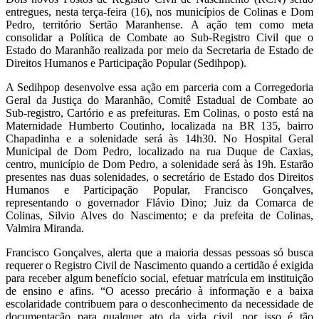
entregues, nesta terça-feira (16), nos municípios de Colinas e Dom
Pedro, território Sertão Maranhense. A ação tem como meta
consolidar a Política de Combate ao Sub-Registro Civil que o
Estado do Maranhão realizada por meio da Secretaria de Estado de
Direitos Humanos e Participação Popular (Sedihpop).
A Sedihpop desenvolve essa ação em parceria com a Corregedoria
Geral da Justiça do Maranhão, Comitê Estadual de Combate ao
Sub-registro, Cartório e as prefeituras. Em Colinas, o posto está na
Maternidade Humberto Coutinho, localizada na BR 135, bairro
Chapadinha e a solenidade será às 14h30. No Hospital Geral
Municipal de Dom Pedro, localizado na rua Duque de Caxias,
centro, município de Dom Pedro, a solenidade será às 19h. Estarão
presentes nas duas solenidades, o secretário de Estado dos Direitos
Humanos e Participação Popular, Francisco Gonçalves,
representando o governador Flávio Dino; Juiz da Comarca de
Colinas, Silvio Alves do Nascimento; e da prefeita de Colinas,
Valmira Miranda.
Francisco Gonçalves, alerta que a maioria dessas pessoas só busca
requerer o Registro Civil de Nascimento quando a certidão é exigida
para receber algum benefício social, efetuar matrícula em instituição
de ensino e afins. “O acesso precário à informação e a baixa
escolaridade contribuem para o desconhecimento da necessidade de
documentação para qualquer ato da vida civil, por isso é tão