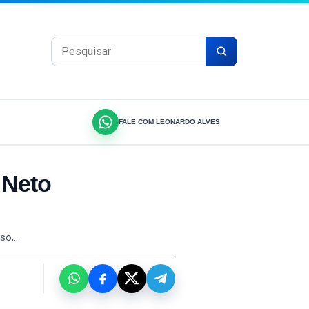
Pesquisar por:
FALE COM LEONARDO ALVES
 Neto
sso,…