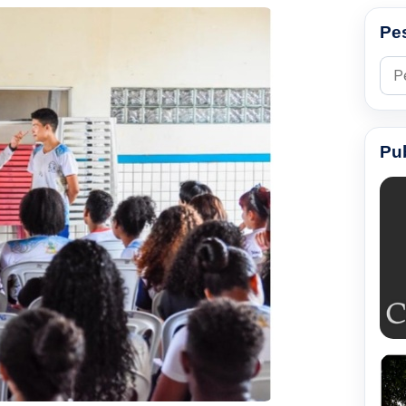
Pe
Pesq
Pu