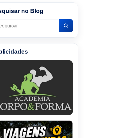
squisar no Blog
uisar por:
blicidades