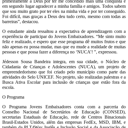
primeiramente a Deus por ter me concedido mais uma conquista e
em segundo lugar agradecer a minha família e amigos. Todos sabem
que sou muito grato por ter eles na minha vida e por ter conseguido.
Foi difícil, mas graças a Deus deu tudo certo, mesmo com todas as
barreiras”, destacou.
O estudante ainda ressaltou a expectativa de aprendizagem com a
experiência de participar do Jovens Embaixadores. “Me sinto muito
feliz e realizado, e espero que esse programa dê muitos frutos e que
não apenas eu possa mudar, mas que eu mude a realidade de muitas
pessoas e que possa fazer a diferença no ‘NUCA’! ”, expressou.
Jédesson Sousa Bandeira integra, em sua cidade, o Núcleo de
Cidadania de Crianças e Adolescentes (NUCA), um projeto de
empreendedorismo que foi criado pelo município como parte das
atividades do Selo UNICEF. No projeto, são realizadas palestras e a
Busca Ativa Escolar para inclusão de crianças que estão fora da
escola.
O Programa
O Programa Jovens Embaixadores conta com a parceria do
Conselho Nacional de Secretários de Educação (CONSED),
secretarias Estaduais de Educação, rede de Centros Binacionais
Brasil-Estados Unidos, além das empresas FedEx, MSD, IBM, e
também da PLT4Way Inglês e Inclusão Social e da Associação de