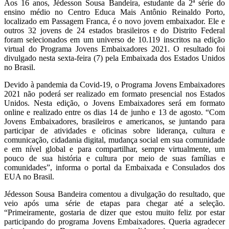
Aos 16 anos, Jédesson Sousa Bandeira, estudante da 2ª série do
ensino médio no Centro Educa Mais Antônio Reinaldo Porto,
localizado em Passagem Franca, é o novo jovem embaixador. Ele e
outros 32 jovens de 24 estados brasileiros e do Distrito Federal
foram selecionados em um universo de 10.119 inscritos na edição
virtual do Programa Jovens Embaixadores 2021. O resultado foi
divulgado nesta sexta-feira (7) pela Embaixada dos Estados Unidos
no Brasil.
Devido à pandemia da Covid-19, o Programa Jovens Embaixadores
2021 não poderá ser realizado em formato presencial nos Estados
Unidos. Nesta edição, o Jovens Embaixadores será em formato
online e realizado entre os dias 14 de junho e 13 de agosto. “Com
Jovens Embaixadores, brasileiros e americanos, se juntando para
participar de atividades e oficinas sobre liderança, cultura e
comunicação, cidadania digital, mudança social em sua comunidade
e em nível global e para compartilhar, sempre virtualmente, um
pouco de sua história e cultura por meio de suas famílias e
comunidades”, informa o portal da Embaixada e Consulados dos
EUA no Brasil.
Jédesson Sousa Bandeira comentou a divulgação do resultado, que
veio após uma série de etapas para chegar até a seleção.
“Primeiramente, gostaria de dizer que estou muito feliz por estar
participando do programa Jovens Embaixadores. Queria agradecer