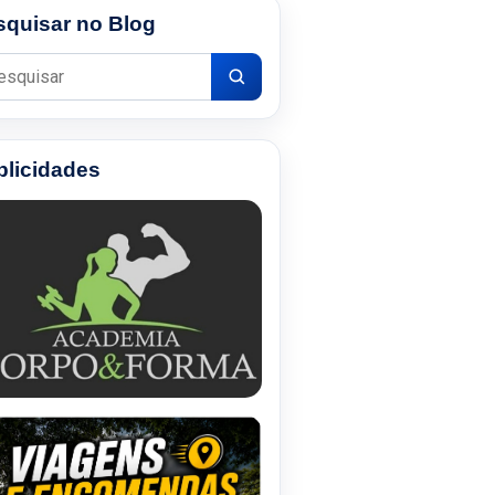
squisar no Blog
uisar por:
blicidades