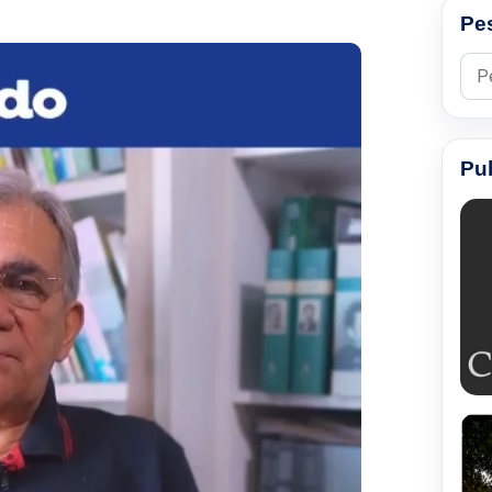
Pe
Pesq
Pu