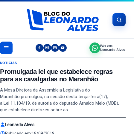
Pular para o conteúdo
Fale com
Leonardo Alves
NOTÍCIAS
Promulgada lei que estabelece regras
para as cavalgadas no Maranhão
A Mesa Diretora da Assembleia Legislativa do
Maranhão promulgou, na sessão desta terça-feira(17),
a Lei 11.104/19, de autoria do deputado Arnaldo Melo (MDB),
que estabelece diretrizes sobre as…
Leonardo Alves
Publicado em:
18/09/2019